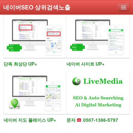
네이버SEO 상위검색노출
네이버SEO
상위검색
검색노출
단독 최상단 UP+
네이버 사이트 UP+
네이버블로그
네이버 플레이스
웹사이트 홈페이지
쇼핑몰 사이트
네이버 지도 플레이스 UP+
문자
0507-1386-5797